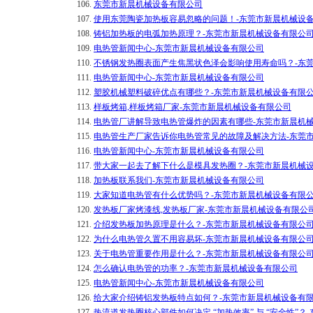
106.
东莞市新晨机械设备有限公司
107.
使用东莞陶瓷加热板容易忽略的问题！-东莞市新晨机械设
108.
铸铝加热板的电弧加热原理？-东莞市新晨机械设备有限公
109.
电热管新闻中心-东莞市新晨机械设备有限公司
110.
不锈钢发热圈表面产生焦黑状色泽会影响使用寿命吗？-东
111.
电热管新闻中心-东莞市新晨机械设备有限公司
112.
塑胶机械塑料破碎优点有哪些？-东莞市新晨机械设备有限
113.
样板烤箱,样板烤箱厂家-东莞市新晨机械设备有限公司
114.
电热管厂讲解导致电热管爆炸的因素有哪些-东莞市新晨机
115.
电热管生产厂家告诉你电热管常见的故障及解决方法-东莞
116.
电热管新闻中心-东莞市新晨机械设备有限公司
117.
带大家一起去了解下什么是模具发热圈？-东莞市新晨机械
118.
加热板联系我们-东莞市新晨机械设备有限公司
119.
大家知道电热管有什么优势吗？-东莞市新晨机械设备有限
120.
发热板厂家烤漆线,发热板厂家-东莞市新晨机械设备有限公
121.
介绍发热板加热原理是什么？-东莞市新晨机械设备有限公
122.
为什么电热管久置不用容易坏-东莞市新晨机械设备有限公
123.
关于电热管重要作用是什么？-东莞市新晨机械设备有限公
124.
怎么确认电热管的功率？-东莞市新晨机械设备有限公司
125.
电热管新闻中心-东莞市新晨机械设备有限公司
126.
给大家介绍铸铝发热板特点如何？-东莞市新晨机械设备有
127.
热流道发热圈核心部件如何决定 “加热效率” 与 “安全性”