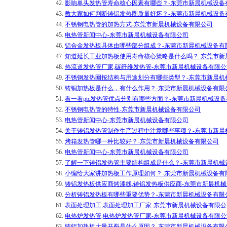
42.
影响单头发热管寿命核心因素有哪些？-东莞市新晨机械设备
43.
教大家如何判断铸铝发热圈质量好坏？-东莞市新晨机械设备
44.
不锈钢电热管的加热方式-东莞市新晨机械设备有限公司
45.
电热管新闻中心-东莞市新晨机械设备有限公司
46.
铝合金发热板具体由哪些部分组成？-东莞市新晨机械设备有
47.
知道延长工业加热板使用寿命核心策略是什么吗？-东莞市新
48.
热流道发热管厂家,碳纤维发热管-东莞市新晨机械设备有限公
49.
不锈钢发热圈按结构与用途划分有哪些类型？-东莞市新晨机
50.
铸铜加热板是什么，有什么作用？-东莞市新晨机械设备有限
51.
看一看ptc发热管优点分别有哪些方面？-东莞市新晨机械设
52.
不锈钢电热管的特性-东莞市新晨机械设备有限公司
53.
电热管新闻中心-东莞市新晨机械设备有限公司
54.
关于铸铝发热管制作生产过程中注意哪些事项？-东莞市新晨
55.
烤箱发热管哪一种比较好？-东莞市新晨机械设备有限公司
56.
电热管新闻中心-东莞市新晨机械设备有限公司
57.
了解一下铸铝发热管主要结构组成是什么？-东莞市新晨机械
58.
小编给大家讲加热板工作原理如何？-东莞市新晨机械设备有
59.
铸铝发热板供应商烤漆线,铸铝发热板供应商-东莞市新晨机
60.
分析铸铝发热板有哪些重要优势？-东莞市新晨机械设备有限
61.
表面处理加工,表面处理加工厂家-东莞市新晨机械设备有限公
62.
电热炉发热管,电热炉发热管厂家-东莞市新晨机械设备有限公
63.
铸铝加热板大量开裂是什么原因？-东莞市新晨机械设备有限