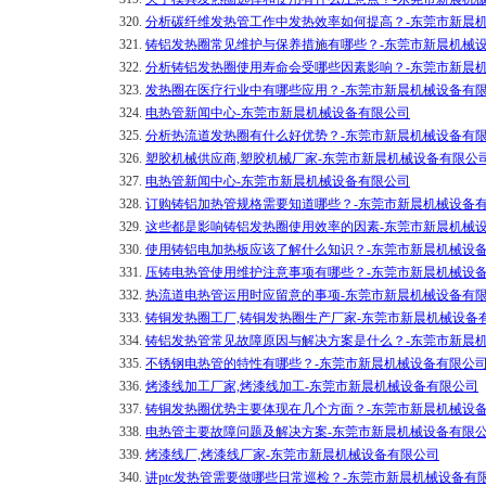
320.
分析碳纤维发热管工作中发热效率如何提高？-东莞市新晨
321.
铸铝发热圈常见维护与保养措施有哪些？-东莞市新晨机械
322.
分析铸铝发热圈使用寿命会受哪些因素影响？-东莞市新晨
323.
发热圈在医疗行业中有哪些应用？-东莞市新晨机械设备有
324.
电热管新闻中心-东莞市新晨机械设备有限公司
325.
分析热流道发热圈有什么好优势？-东莞市新晨机械设备有
326.
塑胶机械供应商,塑胶机械厂家-东莞市新晨机械设备有限公
327.
电热管新闻中心-东莞市新晨机械设备有限公司
328.
订购铸铝加热管规格需要知道哪些？-东莞市新晨机械设备
329.
这些都是影响铸铝发热圈使用效率的因素-东莞市新晨机械
330.
使用铸铝电加热板应该了解什么知识？-东莞市新晨机械设
331.
压铸电热管使用维护注意事项有哪些？-东莞市新晨机械设
332.
热流道电热管运用时应留意的事项-东莞市新晨机械设备有
333.
铸铜发热圈工厂,铸铜发热圈生产厂家-东莞市新晨机械设备
334.
铸铝发热管常见故障原因与解决方案是什么？-东莞市新晨
335.
不锈钢电热管的特性有哪些？-东莞市新晨机械设备有限公
336.
烤漆线加工厂家,烤漆线加工-东莞市新晨机械设备有限公司
337.
铸铜发热圈优势主要体现在几个方面？-东莞市新晨机械设
338.
电热管主要故障问题及解决方案-东莞市新晨机械设备有限
339.
烤漆线厂,烤漆线厂家-东莞市新晨机械设备有限公司
340.
讲ptc发热管需要做哪些日常巡检？-东莞市新晨机械设备有