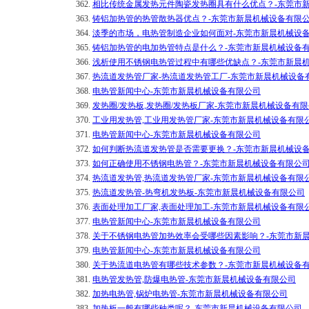
362.
相比传统金属发热元件陶瓷发热圈具有什么优点？-东莞市
363.
铸铝加热管的热管散热器优点？-东莞市新晨机械设备有限
364.
淡季的市场，电热管制造企业如何面对-东莞市新晨机械设
365.
铸铝加热管的电加热管特点是什么？-东莞市新晨机械设备
366.
浅析使用不锈钢电热管过程中有哪些优缺点？-东莞市新晨
367.
热流道发热管厂家-热流道发热管工厂-东莞市新晨机械设备
368.
电热管新闻中心-东莞市新晨机械设备有限公司
369.
发热圈/发热板,发热圈/发热板厂家-东莞市新晨机械设备有
370.
工业用发热管,工业用发热管厂家-东莞市新晨机械设备有限
371.
电热管新闻中心-东莞市新晨机械设备有限公司
372.
如何判断热流道发热管是否需要更换？-东莞市新晨机械设
373.
如何正确使用不锈钢电热管？-东莞市新晨机械设备有限公
374.
热流道发热管,热流道发热管厂家-东莞市新晨机械设备有限
375.
热流道发热管-热弯机发热板-东莞市新晨机械设备有限公司
376.
表面处理加工厂家,表面处理加工-东莞市新晨机械设备有限
377.
电热管新闻中心-东莞市新晨机械设备有限公司
378.
关于不锈钢电热管加热效率会受哪些因素影响？-东莞市新
379.
电热管新闻中心-东莞市新晨机械设备有限公司
380.
关于热流道电热管有哪些技术参数？-东莞市新晨机械设备
381.
电热管发热管,防爆电热管-东莞市新晨机械设备有限公司
382.
加热电热管,锅炉电热管-东莞市新晨机械设备有限公司
383.
加热板一般有哪些种类呢？-东莞市新晨机械设备有限公司