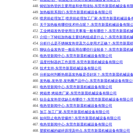
448.
铸铝加热管的主要用途和使用须知-东莞市新晨机械设备有
449.
加热板联系我们-东莞市新晨机械设备有限公司
450.
喷房前处理加工,喷房前处理加工厂家-东莞市新晨机械设备
451.
关于加热板有哪些技术特点呢？-东莞市新晨机械设备有限
452.
工业烤箱发热管使用注意事项一般有哪些？-东莞市新晨机
453.
介绍一下铸铝加热板主要结构组成是什么？-东莞市新晨机
454.
分析什么是不锈钢发热管及怎么使用才正确？-东莞市新晨
455.
聊钛合金发热管一般应用在哪些行业较多？-东莞市新晨机
456.
电热管新闻中心-东莞市新晨机械设备有限公司
457.
温度控制器的工作原理-东莞市新晨机械设备有限公司
458.
技术支持-东莞市新晨机械设备有限公司
459.
分析如何判断热熔器发热板是否好坏？-东莞市新晨机械设
460.
发热板-发热管-发热圈产品中心-东莞市新晨机械设备有限公
461.
电热管新闻中心-东莞市新晨机械设备有限公司
462.
烤箱类,烤箱类厂家-东莞市新晨机械设备有限公司
463.
钛合金发热管优缺点有哪些？-东莞市新晨机械设备有限公
464.
电热管新闻中心-东莞市新晨机械设备有限公司
465.
加工,加工厂家-东莞市新晨机械设备有限公司
466.
如何防止电热管爆炸?-东莞市新晨机械设备有限公司
467.
电热管新闻中心-东莞市新晨机械设备有限公司
468.
塑胶机械的破碎原理及特点-东莞市新晨机械设备有限公司