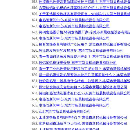
618.
热流道电热管需要做哪些维护与保养？-东莞市新晨机械设
619.
东莞铸铝加热板的各项基础知识介绍！-东莞市新晨机械设
620.
关于不锈钢发热板具有哪些优点，知道吗？-东莞市新晨机
621.
电热管新闻中心-东莞市新晨机械设备有限公司
622.
电热管新闻中心-东莞市新晨机械设备有限公司
623.
铸铜发热圈价格,铸铜发热圈厂家-东莞市新晨机械设备有限
624.
电热管新闻中心-东莞市新晨机械设备有限公司
625.
模具发热圈具有哪些广泛应用？-东莞市新晨机械设备有限
626.
热流道发热管的发展速度-东莞市新晨机械设备有限公司
627.
看一看如何延长发热板使用寿命？-东莞市新晨机械设备有
628.
铸铝加热板详细介绍-东莞市新晨机械设备有限公司
629.
看一下工业电热管使用环境与工况如何？-东莞市新晨机械
630.
讲一讲热流道发热管安装与使用注意事项是什么？-东莞市
631.
烤炉发热管一般具有什么特点，知道吗？-东莞市新晨机械
632.
探讨铝发热板安全性如何？-东莞市新晨机械设备有限公司
633.
铸铝加热管清洗要求有什么？-东莞市新晨机械设备有限公
634.
电热管新闻中心-东莞市新晨机械设备有限公司
635.
电热管新闻中心-东莞市新晨机械设备有限公司
636.
null-东莞市新晨机械设备有限公司
637.
工业发热板具有哪些特点？-东莞市新晨机械设备有限公司
638.
塑料机械市场蕴含巨大商机-东莞市新晨机械设备有限公司
639.
人才招聘-东莞市新晨机械设备有限公司