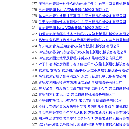
277.
压铸电热管是一种什么电加热器元件？-东莞市新晨机械设
278.
电热管新闻中心-东莞市新晨机械设备有限公司
279.
单头电热管的使用注意事项-东莞市新晨机械设备有限公司
280.
关于发热圈特性具有哪些？-东莞市新晨机械设备有限公司
281.
电热管新闻中心-东莞市新晨机械设备有限公司
282.
知道发热板有哪些技术指标吗？-东莞市新晨机械设备有限
283.
热流道发热圈加热效率会受哪些因素影响？-东莞市新晨机
284.
单头电热管,法兰电热管-东莞市新晨机械设备有限公司
285.
铸铝加热器,铸铝加热器厂家-东莞市新晨机械设备有限公司
286.
铸铝发热圈的效果及原理-东莞市新晨机械设备有限公司
287.
对于什么铸铁发热圈，有了解过吗？-东莞市新晨机械设备
288.
发热板-发热管-发热圈产品中心-东莞市新晨机械设备有限公
289.
烤箱发热管脏了如何清洗？-东莞市新晨机械设备有限公司
290.
铸铝发热圈必须注意防潮-东莞市新晨机械设备有限公司
291.
带大家看一看发热管安装与维护要点是什么？-东莞市新晨
292.
铸铝加热管常见分类-东莞市新晨机械设备有限公司
293.
不锈钢电热管,大型电热管-东莞市新晨机械设备有限公司
294.
提醒，在选购高频发热管时需要考虑哪几个要点？-东莞市
295.
单头电热管发热不匀的几大因数-东莞市新晨机械设备有限
296.
阐述热流道发热管主要特点是什么？-东莞市新晨机械设备
297.
铝制加热板常见故障与快速排查处理-东莞市新晨机械设备