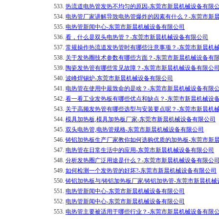
533.
热流道电热管发热不均匀的原因-东莞市新晨机械设备有限
534.
电热管厂家讲解导致电热管爆炸的因素有什么？-东莞市新
535.
电热管新闻中心-东莞市新晨机械设备有限公司
536.
看，什么是双头电热管？-东莞市新晨机械设备有限公司
537.
常规操作热流道发热管时有哪些注意事项？-东莞市新晨机
538.
关于发热圈技术参数有哪些方面？-东莞市新晨机械设备有
539.
陶瓷发热管有哪些常见故障？-东莞市新晨机械设备有限公
540.
波峰焊锡炉-东莞市新晨机械设备有限公司
541.
电热管在使用中最致命的是啥？-东莞市新晨机械设备有限
542.
看一看工业发热板有哪些优点和缺点？-东莞市新晨机械设
543.
关于高频发热管有哪些选型与安装要点呢？-东莞市新晨机
544.
模具加热板,模具加热板厂家-东莞市新晨机械设备有限公司
545.
双头电热管,电热管规格-东莞市新晨机械设备有限公司
546.
铸铝加热板生产厂家教你如何选购优质的加热板-东莞市新
547.
电热管在日常生活中的应用-东莞市新晨机械设备有限公司
548.
分析发热圈广泛用途是什么？-东莞市新晨机械设备有限公
549.
如何检测一个发热管的好坏?-东莞市新晨机械设备有限公司
550.
铸铝加热板与/铸铝加热板厂家/铸铝加热管-东莞市新晨机
551.
电热管新闻中心-东莞市新晨机械设备有限公司
552.
电热管新闻中心-东莞市新晨机械设备有限公司
553.
电热管主要被适用于哪些行业？-东莞市新晨机械设备有限