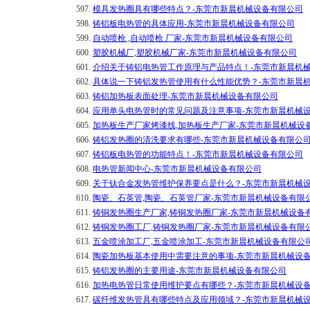
597.
模具发热圈具有哪些特点？-东莞市新晨机械设备有限公司
598.
铸铝板电热管的具体应用-东莞市新晨机械设备有限公司
599.
自动喷枪 ,自动喷枪 厂家-东莞市新晨机械设备有限公司
600.
塑胶机械厂,塑胶机械厂家-东莞市新晨机械设备有限公司
601.
介绍关于铸铝电热管工作原理与产品特点！-东莞市新晨机
602.
具体说一下铸铝发热管使用有什么性能优势？-东莞市新晨
603.
铸铝加热板表面处理-东莞市新晨机械设备有限公司
604.
应用单头电热管时的常见问题及注意事项-东莞市新晨机械
605.
加热板生产厂家烤漆线,加热板生产厂家-东莞市新晨机械设
606.
铸铝发热圈的清洗要求有哪些-东莞市新晨机械设备有限公
607.
铸铝板电热管的功能特点！-东莞市新晨机械设备有限公司
608.
电热管新闻中心-东莞市新晨机械设备有限公司
609.
关于钛合金发热管维护保养要点是什么？-东莞市新晨机械
610.
陶瓷、石英管,陶瓷、石英管厂家-东莞市新晨机械设备有限
611.
铸铜发热圈生产厂家,铸铜发热圈厂家-东莞市新晨机械设备
612.
铸铜发热圈工厂,铸铜发热圈厂家-东莞市新晨机械设备有限
613.
五金喷涂加工厂,五金喷涂加工-东莞市新晨机械设备有限公
614.
陶瓷加热板基本使用中需要注意的事项-东莞市新晨机械设
615.
铸铝发热圈的主要用途-东莞市新晨机械设备有限公司
616.
加热电热管日常使用维护要点有哪些？-东莞市新晨机械设
617.
碳纤维发热管具有哪些特点及应用领域？-东莞市新晨机械