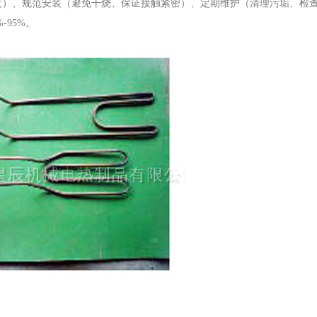
度）、规范安装（避免干烧、保证接触紧密）、定期维护（清理污垢、检
95%。