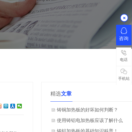
咨询
电话
手机站
精选
文章
铸铜加热板的好坏如何判断？
使用铸铝电加热板应该了解什么
知识？
铸铝加热板的基础知识科普！