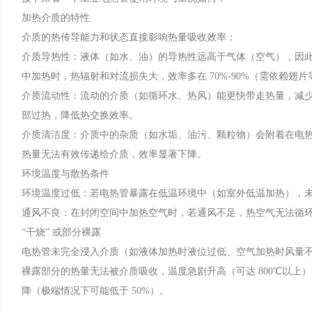
加热介质的特性
介质的热传导能力和状态直接影响热量吸收效率：
介质导热性：液体（如水、油）的导热性远高于气体（空气），因此
中加热时，热辐射和对流损失大，效率多在 70%-90%（需依赖翅
介质流动性：流动的介质（如循环水、热风）能更快带走热量，减少
部过热，降低热交换效率。
介质清洁度：介质中的杂质（如水垢、油污、颗粒物）会附着在电热管表
热量无法有效传递给介质，效率显著下降。
环境温度与散热条件
环境温度过低：若电热管暴露在低温环境中（如室外低温加热），
通风不良：在封闭空间中加热空气时，若通风不足，热空气无法循
“干烧” 或部分裸露
电热管未完全浸入介质（如液体加热时液位过低、空气加热时风量不足
裸露部分的热量无法被介质吸收，温度急剧升高（可达 800℃以
降（极端情况下可能低于 50%）。