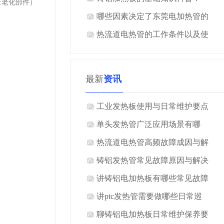
查老化部件）
哪些因素决定了东莞电加热管的
使用寿命？
热流道电热管的工作条件以及使
用注意事项
最新
资讯
工业发热板使用与日常维护要点
是什么？
单头发热管广泛应用场景有哪
些？
热流道电热管高频故障成因与解
决方案是什么？
铸铝发热管常见故障原因与解决
方案是什么？
讲铸铝电加热板有哪些常见故障
与处理文案？
讲ptc发热管需要做哪些日常巡
检？
聊铸铝电加热板日常维护保养要