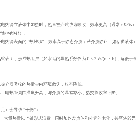
电热管在液体中加热时，热量被介质快速吸收，效率更高（通常＞95%
片等结构弥补）。
电热管表面的 “热堆积”，效率高于静态介质；若介质静止（如粘稠液体
面，形成热阻层（如水垢的导热系数仅为 0.5-2 W/(m・K)，远低于
未被介质吸收的热量会向环境散失，效率降低。
环，电热管周围温度升高，与介质的温差减小，热交换效率下降。
）会导致 “干烧”：
上），大量热量以辐射形式浪费，同时加速发热体和外壳的老化，甚至烧毁