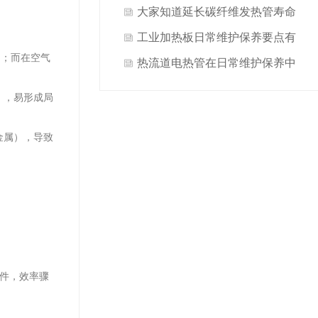
点有哪些？
大家知道延长碳纤维发热管寿命
关键是什么吗？
工业加热板日常维护保养要点有
）；而在空气
哪些方面？
热流道电热管在日常维护保养中
做哪些要点才能延长使用寿命？
），易形成局
金属），导致
元件，效率骤