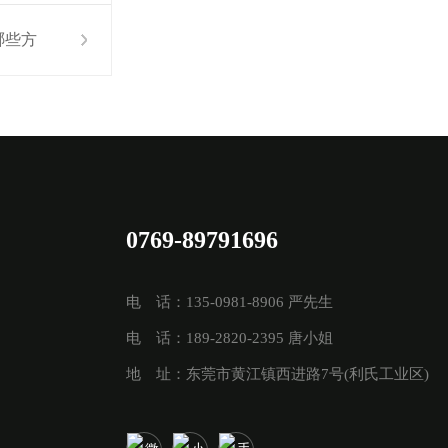
哪些方
面？
0769-89791696
电 话：135-0981-8906 严先生
电 话：189-2820-2395 唐小姐
地 址：东莞市黄江镇西进路7号(利氏工业区)