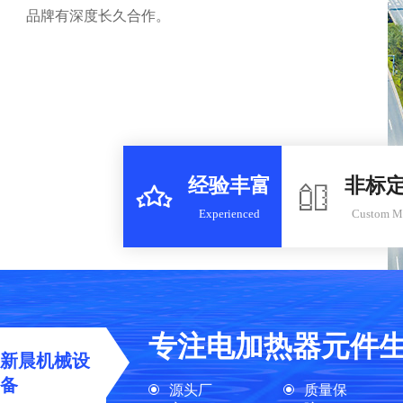
品牌有深度长久合作。
经验丰富
非标


Experienced
Custom M
专注电加热器元件
新晨机械设
备
源头厂
质量保