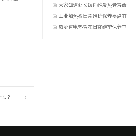
点有哪些？
大家知道延长碳纤维发热管寿命
关键是什么吗？
工业加热板日常维护保养要点有
哪些方面？
热流道电热管在日常维护保养中
做哪些要点才能延长使用寿命？
什么？