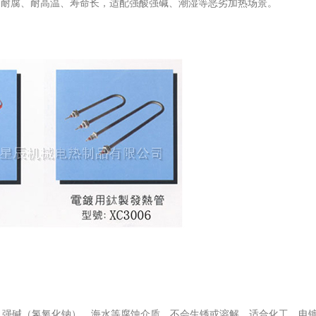
是耐腐、耐高温、寿命长，适配强酸强碱、潮湿等恶劣加热场景。
、强碱（氢氧化钠）、海水等腐蚀介质，不会生锈或溶解，适合化工、电