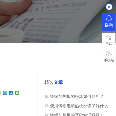
咨询
电话
手机站
精选
文章
铸铜加热板的好坏如何判断？
使用铸铝电加热板应该了解什么
知识？
铸铝加热板的基础知识科普！