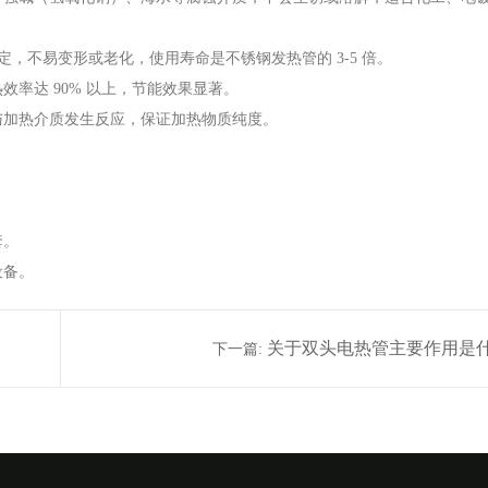
稳定，不易变形或老化，使用寿命是不锈钢发热管的 3-5 倍。
率达 90% 以上，节能效果显著。
与加热介质发生反应，保证加热物质纯度。
套。
设备。
关于双头电热管主要作用是
下一篇: