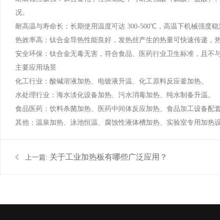
况。
耐高温与寿命长：长期使用温度可达 300-500℃，高温下机械强度
热效率高：钛合金导热性能良好，发热丝产生的热量可快速传递，热效
安全环保：钛合金无毒无害，符合食品、医药行业卫生标准，且不
主要应用场景
化工行业：酸碱溶液加热、电镀液升温、化工原料反应釜加热。
水处理行业：海水淡化设备加热、污水消毒加热、纯水制备升温。
食品医药：饮料杀菌加热、医药中间体反应加热、食品加工设备配
其他：温泉加热、泳池恒温、腐蚀性液体槽加热、实验室专用加热
关于工业加热板有哪些广泛应用？
上一篇: